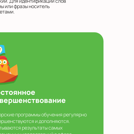
кий. Для идентификации слов
мы или фразы носитель
етами.
стоянное
вершенствование
орские программы обучения регулярно
ершенствуются и дополняются.
тываются результаты самых