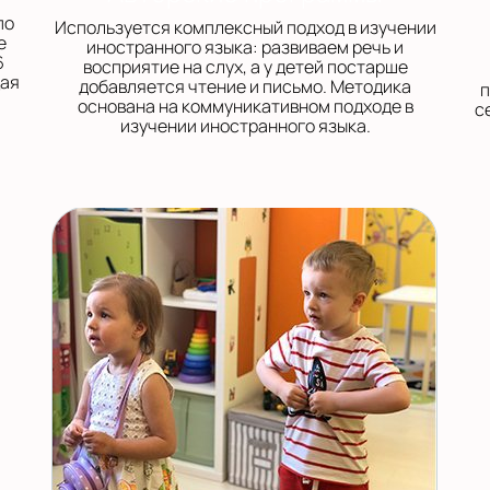
по
Используется комплексный подход в изучении
е
иностранного языка: развиваем речь и
6
восприятие на слух, а у детей постарше
щая
добавляется чтение и письмо. Методика
п
основана на коммуникативном подходе в
с
изучении иностранного языка.