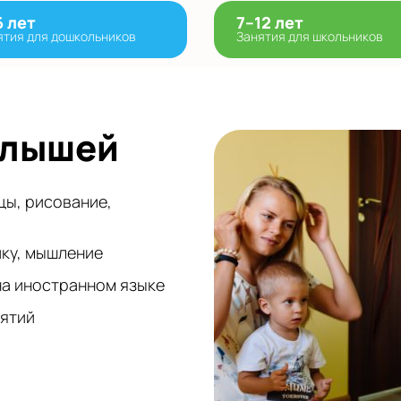
6 лет
7–12 лет
ятия для дошкольников
Занятия для школьников
алышей
цы, рисование,
ику, мышление
на иностранном языке
нятий