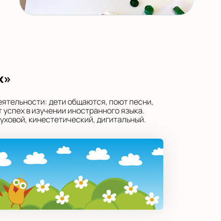
х»
еятельности: дети общаются, поют песни,
 успех в изучении иностранного языка.
уховой, кинестетический, дигитальный.