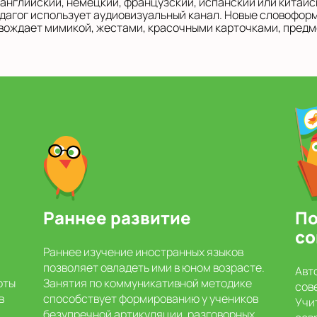
 английский, немецкий, французский, испанский или китайс
дагог использует аудиовизуальный канал. Новые словофор
вождает мимикой, жестами, красочными карточками, предм
Раннее развитие
По
со
Раннее изучение иностранных языков
позволяет овладеть ими в юном возрасте.
Авт
оты
Занятия по коммуникативной методике
сов
в
способствует формированию у учеников
Учи
безупречной артикуляции, разговорных