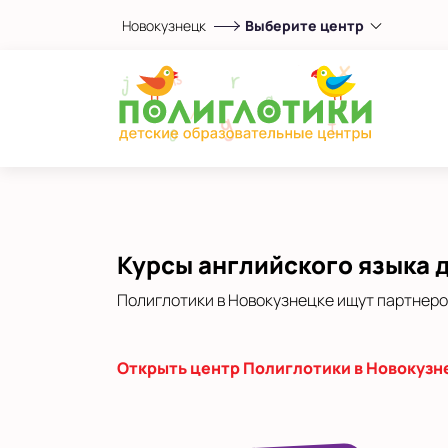
Новокузнецк
Выберите центр
Выберите центр
Показать на карте
Выбрать другой город
Курсы английского языка 
Полиглотики в Новокузнецке ищут партнеро
Открыть центр Полиглотики в Новокузн