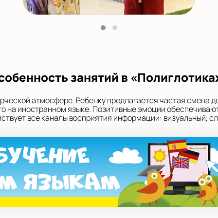
собенность занятий в «Полиглотика
орческой атмосфере. Ребенку предлагается частая смена д
 это на иностранном языке. Позитивные эмоции обеспечивают
твует все каналы восприятия информации: визуальный, сл