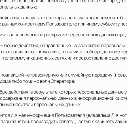
ение, использование, передачу (распространение, предост
ональных данных;
действия, в результате которых невозможно определить бе
данных конкретному Пользователю или иному субъекту пе
ия, направленные на раскрытие персональных данных опре
– любые действия, направленные на раскрытие персональн
неограниченного круга лиц, в том числе обнародование пе
-телекоммуникационных сетях или предоставление доступ
, повлекший неправомерную или случайную передачу (предо
едома либо помимо воли Оператора;
бые действия, в результате которых персональные данные 
содержания персональных данных в информационной систе
льные носители персональных данных.
дится личная информация Пользователя (владельца Личного
план занятий, производить оплату. Доступ к кабинету защи