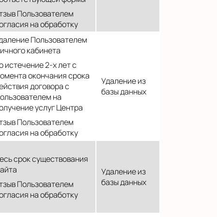
тзыв Пользователем
огласия на обработку
даление Пользователем
ичного кабинета
о истечение 2-х лет с
омента окончания срока
Удаление из
ействия договора с
базы данных
ользователем на
олучение услуг Центра
тзыв Пользователем
огласия на обработку
есь срок существования
айта
Удаление из
базы данных
тзыв Пользователем
огласия на обработку