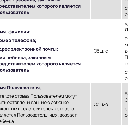
редставителем которого является
о
ользователь
с
у
Л
мя, фамилия;
п
омер телефона;
м
дрес электронной почты;
Общие
д
П
мя ребенка, законным
п
редставителем которого является
ользователь
о
с
мя Пользователя;
В
 тексте отзыва Пользователем могут
С
ыть оставлены данные о ребенке,
Общие
аконным представителем которого
о
вляется Пользователь: имя, возраст
с
ебенка