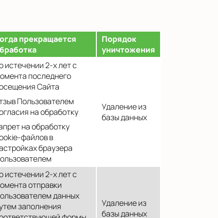
огда прекращается
Порядок
бработка
уничтожения
о истечении 2-х лет с
омента последнего
осещения Сайта
тзыв Пользователем
Удаление из
огласия на обработку
базы данных
апрет на обработку
ookie-файлов в
астройках браузера
ользователем
о истечении 2-х лет с
омента отправки
ользователем данных
Удаление из
утем заполнения
базы данных
оответствующей формы