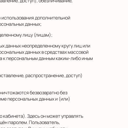
авление, доступ), обезличивание,
з использования дополнительной
рсональных данных;
деленному лицу (лицам);
ых данных неопределенному кругу лиц или
рсональных данных в средствах массовой
а к персональным данным каким-либо иным
ставление, распространение, доступ)
уничтожаются безвозвратно без
ме персональных данных и (или)
 кабинета). Здесь он может управлять
щён паролем. Пользователь,