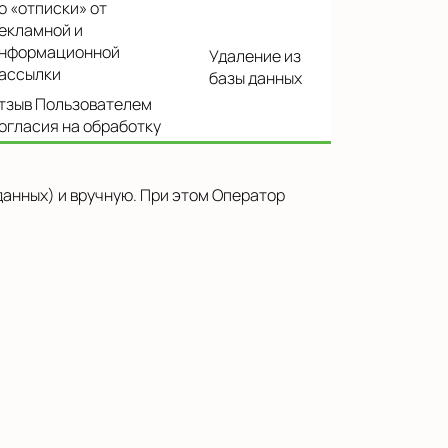
о «отписки» от
екламной и
нформационной
Удаление из
ассылки
базы данных
тзыв Пользователем
огласия на обработку
анных) и вручную. При этом Оператор