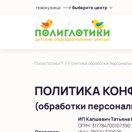
Новокузнецк
Выберите центр
Выберите центр
Показать на карте
Выбрать другой город
/
Полиглотики™
Политика обработки персональ
ПОЛИТИКА КОН
(обработки персонал
ИП Капшевич Татьяна
ОГРН: 317784700107390