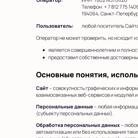
Оператор:
ИНН: 780214370626
Телефон: + 7 812 775 140
194064, Санкт-Петербург 
Пользователь:
любой посетитель Сайт
Оператор не может проверить, но исходит из
является совершеннолетним и полнос
предоставил собственные достоверные
Основные понятия, испол
Сайт
– совокупность графических и информ
взаимосвязанных веб-сервисов и модулей и
Персональные данные
– любая информаци
(субъекту персональных данных).
Обработка персональных данных
– любое
автоматизации или без использования таки