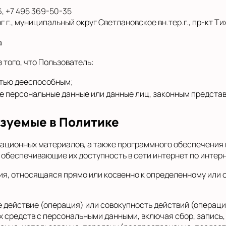
6, +7 495 369-50-35
г., муниципальный округ Светлановское вн.тер.г., пр-кт Тихо
а
 того, что Пользователь:
тью дееспособным;
 персональные данные или данные лиц, законным представ
ьзуемые в Политике
ационных материалов, а также программного обеспечения 
 обеспечивающие их доступность в сети интернет по интер
я, относящаяся прямо или косвенно к определенному или
 действие (операция) или совокупность действий (операц
х средств с персональными данными, включая сбор, запись,