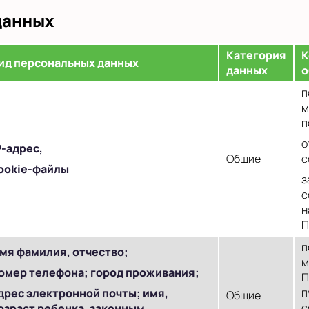
данных
Категория
К
ид персональных данных
данных
о
п
м
п
о
P
-адрес,
Общие
с
ookie-файлы
з
c
н
П
п
мя фамилия, отчество;
м
омер телефона; город проживания;
П
п
дрес электронной почты; имя,
Общие
с
озраст ребенка, законным