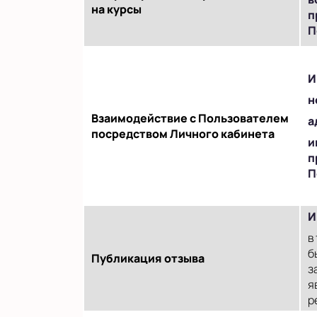
на курсы
п
П
И
н
Взаимодействие с Пользователем
а
посредством Личного кабинета
и
п
П
И
в
б
Публикация отзыва
з
я
р