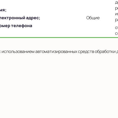
д
р
мя;
и
лектронный адрес;
Общие
р
омер телефона
о
с
 использованием автоматизированных средств обработки д